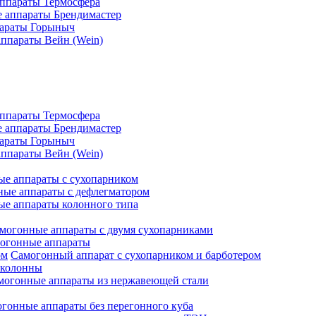
ппараты Термосфера
 аппараты Брендимастер
араты Горыныч
ппараты Вейн (Wein)
ппараты Термосфера
 аппараты Брендимастер
араты Горыныч
ппараты Вейн (Wein)
е аппараты с сухопарником
ые аппараты с дефлегматором
е аппараты колонного типа
могонные аппараты с двумя сухопарниками
огонные аппараты
Самогонный аппарат с сухопарником и барботером
 колонны
могонные аппараты из нержавеющей стали
гонные аппараты без перегонного куба