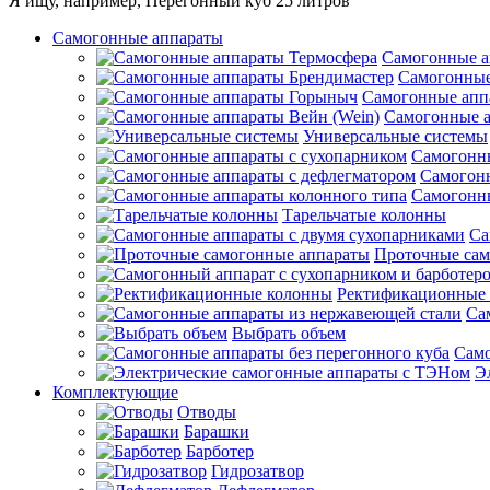
Я ищу, например,
Перегонный куб 25 литров
Самогонные аппараты
Самогонные а
Самогонные
Самогонные апп
Самогонные а
Универсальные системы
Самогонны
Самогонн
Самогонны
Тарельчатые колонны
Са
Проточные сам
Ректификационные
Са
Выбрать объем
Само
Э
Комплектующие
Отводы
Барашки
Барботер
Гидрозатвор