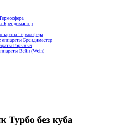
Термосфера
ы Брендимастер
ппараты Термосфера
 аппараты Брендимастер
араты Горыныч
ппараты Вейн (Wein)
 Турбо без куба