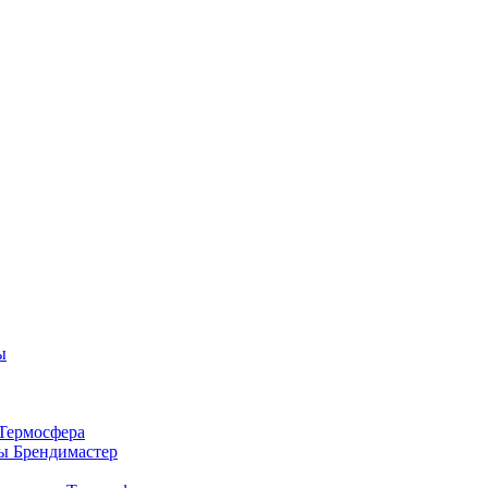
ы
Термосфера
ы Брендимастер