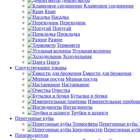
Дефлегматор
Кламповое соединение
Кран
Насадка
Переходник
Попугай
Прокладка
Разное
Термометр
Угольная колонна
Холодильник
Царга
Сопутствующие товары
Ёмкости для брожения
Мерная посуда
Настаивание
Очистка
Бутылки и бочки
Измерительные прибор
Ингредиенты
Трубки и шланги
Перегонные кубы
Перегонные кубы 
Перегонные куб
Производители