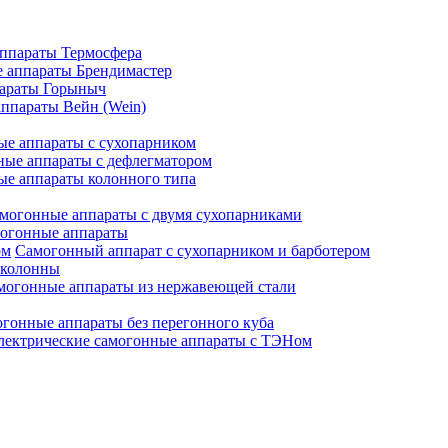
ппараты Термосфера
 аппараты Брендимастер
араты Горыныч
ппараты Вейн (Wein)
е аппараты с сухопарником
ые аппараты с дефлегматором
е аппараты колонного типа
могонные аппараты с двумя сухопарниками
огонные аппараты
Самогонный аппарат с сухопарником и барботером
 колонны
могонные аппараты из нержавеющей стали
гонные аппараты без перегонного куба
лектрические самогонные аппараты с ТЭНом