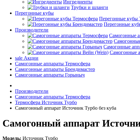
Ингредиенты
Трубки и шланги
Перегонные кубы
Перегонные кубы 
Перегонные куб
Производители
Самогонные а
Самогонные
Самогонные апп
Самогонные а
sale
Акции
Самогонные аппараты Термосфера
Самогонные аппараты Брендимастер
Самогонные аппараты Горыныч
Производители
Самогонные аппараты Термосфера
Термосфера Источник Турбо
Самогонный аппарат Источник Турбо без куба
Самогонный аппарат Источник
Модель:
Источник Турбо