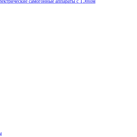
лектрические самогонные аппараты с ТЭНом
ы