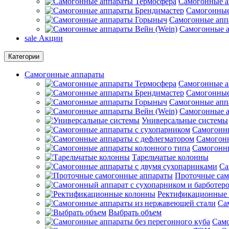
Самогонные а
Самогонные
Самогонные апп
Самогонные а
sale
Акции
Категории
Самогонные аппараты
Самогонные а
Самогонные
Самогонные апп
Самогонные а
Универсальные системы
Самогонны
Самогонн
Самогонны
Тарельчатые колонны
Са
Проточные сам
Ректификационные
Са
Выбрать объем
Само