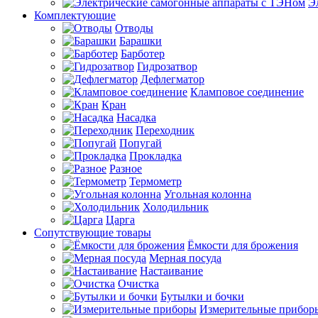
Э
Комплектующие
Отводы
Барашки
Барботер
Гидрозатвор
Дефлегматор
Кламповое соединение
Кран
Насадка
Переходник
Попугай
Прокладка
Разное
Термометр
Угольная колонна
Холодильник
Царга
Сопутствующие товары
Ёмкости для брожения
Мерная посуда
Настаивание
Очистка
Бутылки и бочки
Измерительные прибор