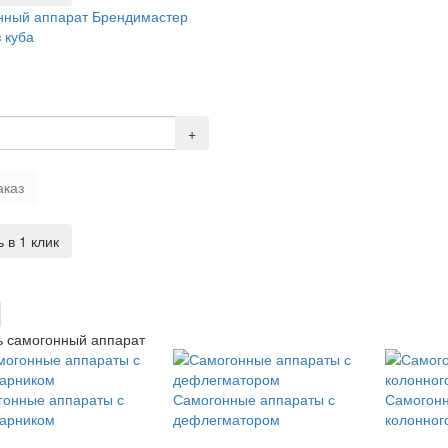
нный аппарат Брендимастер
з куба
+
аказ
 в 1 клик
 самогонный аппарат
гонные аппараты с
Самогонные аппараты с
Самогон
парником
дефлегматором
колонног