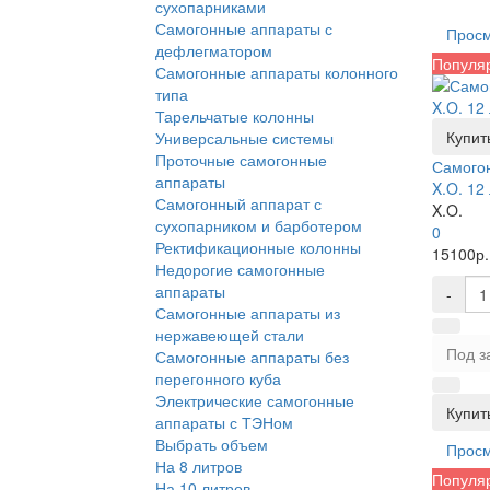
сухопарниками
Самогонные аппараты с
Прос
дефлегматором
Популя
Самогонные аппараты колонного
типа
Тарельчатые колонны
Купить
Универсальные системы
Проточные самогонные
Самого
аппараты
X.O. 12
Самогонный аппарат с
X.O.
сухопарником и барботером
0
Ректификационные колонны
15100р.
Недорогие самогонные
аппараты
-
Самогонные аппараты из
нержавеющей стали
Под з
Самогонные аппараты без
перегонного куба
Электрические самогонные
Купить
аппараты с ТЭНом
Выбрать объем
Прос
На 8 литров
Популя
На 10 литров