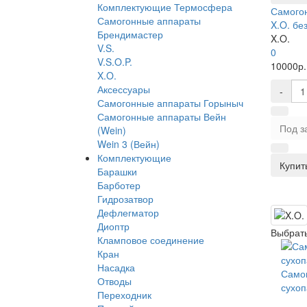
Комплектующие Термосфера
Самого
Самогонные аппараты
X.O. бе
Брендимастер
X.O.
V.S.
0
V.S.O.P.
10000р.
X.O.
Аксессуары
-
Самогонные аппараты Горыныч
Самогонные аппараты Вейн
Под з
(Wein)
Wein 3 (Вейн)
Комплектующие
Купить
Барашки
Барботер
Гидрозатвор
Дефлегматор
Диоптр
Выбрать
Кламповое соединение
Кран
Насадка
Само
Отводы
сухо
Переходник