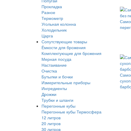
Попугай
Прокладка
Разное
Термометр
Самог
Угольная колонна
перег
Холодильник
Царга
Сопутствующие товары
Ёмкости для брожения
Комплектующие для брожения
Мерная посуда
Настаивание
Очистка
Самог
Бутылки и бочки
сухоп
Измерительные приборы
барб
Ингредиенты
Дрожжи
Трубки и шланги
Перегонные кубы
Перегонные кубы Термосфера
12 литров
20 литров
30 литров