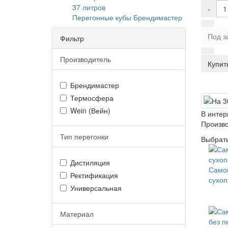
37 литров
-
Перегонные кубы Брендимастер
Под з
Фильтр
Производитель
Купить
Брендимастер
Термосфера
Wein (Вейн)
В интер
Произво
Тип перегонки
Выбрать
Дистиляция
Само
Ректификация
сухо
Универсальная
Материал