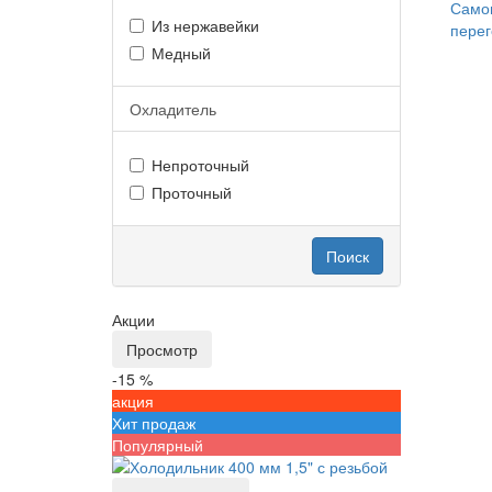
Самог
Из нержавейки
перег
Медный
Охладитель
Непроточный
Проточный
Поиск
Акции
Просмотр
-15 %
акция
Хит продаж
Популярный