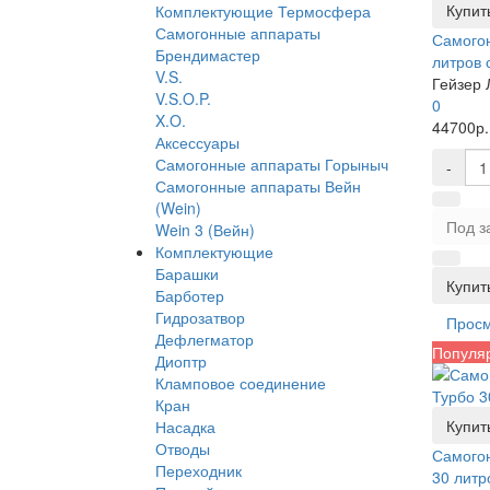
Купить
Комплектующие Термосфера
Самогонные аппараты
Самогон
Брендимастер
литров 
V.S.
Гейзер 
V.S.O.P.
0
X.O.
44700р.
Аксессуары
Самогонные аппараты Горыныч
-
Самогонные аппараты Вейн
(Wein)
Под з
Wein 3 (Вейн)
Комплектующие
Барашки
Купить
Барботер
Гидрозатвор
Прос
Дефлегматор
Популя
Диоптр
Кламповое соединение
Кран
Купить
Насадка
Отводы
Самогон
Переходник
30 литр