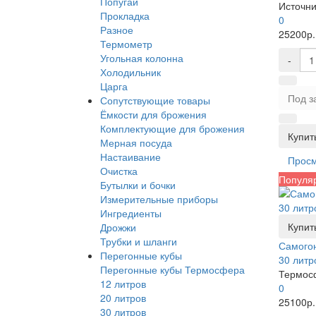
Попугай
Источни
Прокладка
0
Разное
25200р.
Термометр
Угольная колонна
-
Холодильник
Царга
Под з
Сопутствующие товары
Ёмкости для брожения
Комплектующие для брожения
Купить
Мерная посуда
Настаивание
Прос
Очистка
Популя
Бутылки и бочки
Измерительные приборы
Ингредиенты
Купить
Дрожжи
Трубки и шланги
Самого
Перегонные кубы
30 литр
Перегонные кубы Термосфера
Термос
12 литров
0
20 литров
25100р.
30 литров