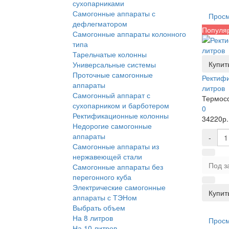
сухопарниками
Самогонные аппараты с
Прос
дефлегматором
Популя
Самогонные аппараты колонного
типа
Тарельчатые колонны
Купить
Универсальные системы
Проточные самогонные
Ректифи
аппараты
литров
Самогонный аппарат с
Термос
сухопарником и барботером
0
Ректификационные колонны
34220р.
Недорогие самогонные
аппараты
-
Самогонные аппараты из
нержавеющей стали
Под з
Самогонные аппараты без
перегонного куба
Электрические самогонные
Купить
аппараты с ТЭНом
Выбрать объем
На 8 литров
Прос
На 10 литров